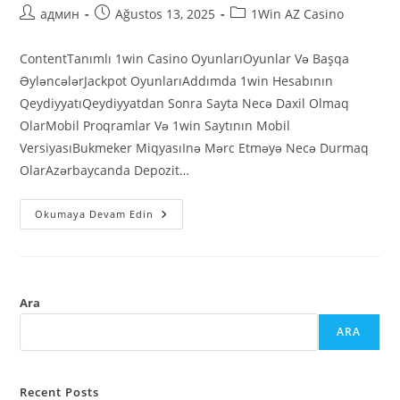
Post
Post
Post
админ
Ağustos 13, 2025
1Win AZ Casino
author:
published:
category:
ContentTanımlı 1win Casino OyunlarıOyunlar Və Başqa
ƏyləncələrJackpot OyunlarıAddımda 1win Hesabının
QeydiyyatıQeydiyyatdan Sonra Sayta Necə Daxil Olmaq
OlarMobil Proqramlar Və 1win Saytının Mobil
VersiyasıBukmeker MiqyasıInə Mərc Etməyə Necə Durmaq
OlarAzərbaycanda Depozit…
1win
Okumaya Devam Edin
Bonuses
How
To
Get
Vəd
Activate
Ara
ARA
Recent Posts