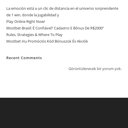
La emoción está a un clic de distancia en el universo sorprendente
de 1 win, donde la jugabilidad y
Play Online Right Now!
Mostbet Brasil: É Confiável? Cadastro E Bônus De R$2000″
Rules, Strategies & Where To Play
Mostbet Hu Promóciós Kód Bónuszok És Akciók
Recent Comments
Görüntülenecek bir yorum yok.