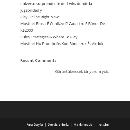
universo sorprendente de 1 win, donde la
jugabilidad y
Play Online Right Now!
Mostbet Brasil: É Confiável? Cadastro E Bônus De
R$2000″
Rules, Strategies & Where To Play
Mostbet Hu Promóciós Kód Bónuszok És Akciók
WEBSITE
Recent Comments
Görüntülenecek bir yorum yok.
SEARCH
Ana Sayfa
Servislerimiz
Hakkımızda
İletişim