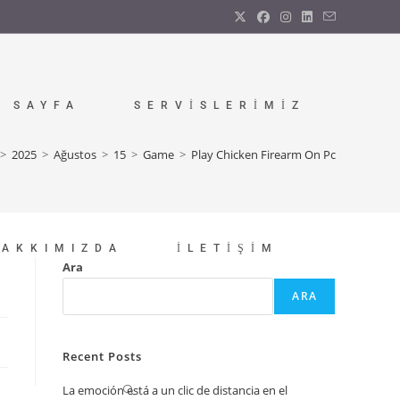
 SAYFA
SERVISLERIMIZ
>
2025
>
Ağustos
>
15
>
Game
>
Play Chicken Firearm On Pc
AKKIMIZDA
İLETIŞIM
Ara
ARA
Recent Posts
La emoción está a un clic de distancia en el
TOGGLE