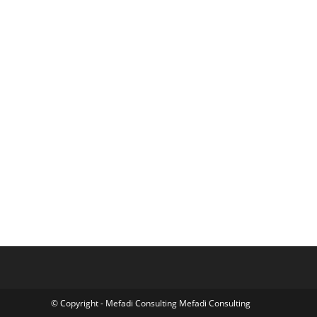
© Copyright - Mefadi Consulting
Mefadi Consulting