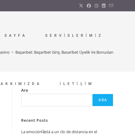
 SAYFA
SERVISLERIMIZ
casino
>
Başarıbet: Başaribet Giriş, Basaribet Üyelik Ve Bonusları
AKKIMIZDA
İLETIŞIM
Ara
ARA
Recent Posts
La emoción está a un clic de distancia en el
TOGGLE