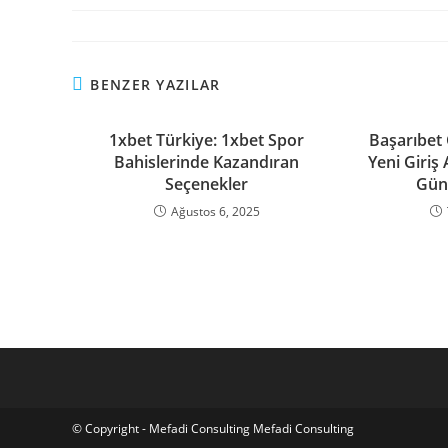
BENZER YAZILAR
1xbet Türkiye: 1xbet Spor
Başarıbet 
Bahislerinde Kazandıran
Yeni Giriş
Seçenekler
Günc
Ağustos 6, 2025
© Copyright - Mefadi Consulting
Mefadi Consulting