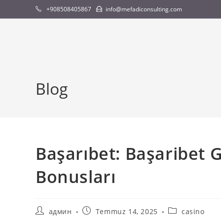
Skip
+908508405867
info@mefadiconsulting.com
to
content
Blog
Başarıbet: Başaribet G
Bonusları
Post
Post
Post
админ
Temmuz 14, 2025
casino
author:
published:
category: